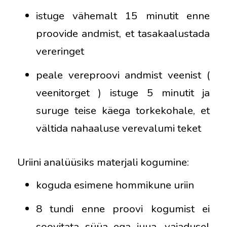
istuge vähemalt 15 minutit enne
proovide andmist, et tasakaalustada
vereringet
peale vereproovi andmist veenist (
veenitorget ) istuge 5 minutit ja
suruge teise käega torkekohale, et
vältida nahaaluse verevalumi teket
Uriini analüüsiks materjali kogumine:
koguda esimene hommikune uriin
8 tundi enne proovi kogumist ei
soovitata süüa ega juua, vajadusel