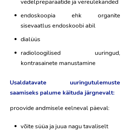
vedelpreparaatide ja vereülekanded
endoskoopia ehk organite
sisevaatlus endoskoobi abil
dialüüs
radioloogilised uuringud,
kontrasainete manustamine
Usaldatavate uuringutulemuste
saamiseks palume käituda järgnevalt:
proovide andmisele eelneval päeval:
võite süüa ja juua nagu tavaliselt