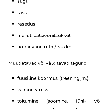
sugu
rass
rasedus
menstruatsioonitsükkel
ööpäevane rütm/tsükkel
Muudetavad või välditavad tegurid
füüsiline koormus (treening jm.)
vaimne stress
toitumine (söömine, lühi- või