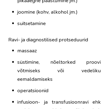
pikaaegne paastumine jm.)
joomine (kohv, alkohol jm.)
suitsetamine
Ravi- ja diagnostilised protseduurid
massaaz
süstimine, nõeltorked proovi
võtmiseks või vedeliku
eemaldamiseks
operatsioonid
infusioon- ja transfusioonravi ehk