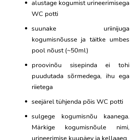
alustage kogumist urineerimisega
WC potti
suunake uriinijuga
kogumisnõusse ja täitke umbes
pool nõust (~50ml)
proovinõu sisepinda ei tohi
puudutada sõrmedega, ihu ega
riietega
seejärel tühjenda põis WC potti
sulgege kogumisnõu kaanega.
Märkige kogumisnõule nimi,
urineerimise kuupäev ja kellaaeg